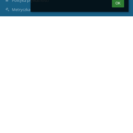
Polityka prywatności
OK
Metryczka
Mapa strony
O nas
Kontakt
Aktualności
Kontakty
Zespół Szkolno-Przedszkolny w Stobiernej
zs2stob@gmail.com zsp.stobierna@trzebownisko.pl
jkucaba@gmail.com
(+17) 77 14 047
Stobierna 954;
36-002 Jasionka
Poland
dr Beata Kraska