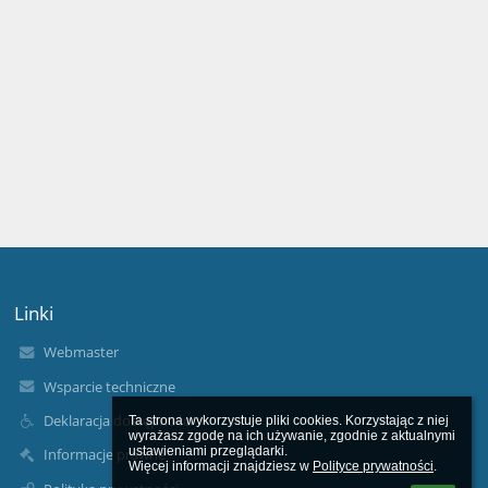
Linki
Webmaster
Wsparcie techniczne
Deklaracja dostępności
Ta strona wykorzystuje pliki cookies. Korzystając z niej 
wyrażasz zgodę na ich używanie, zgodnie z aktualnymi 
ustawieniami przeglądarki.

Informacje prawne
Więcej informacji znajdziesz w 
Polityce prywatności
.