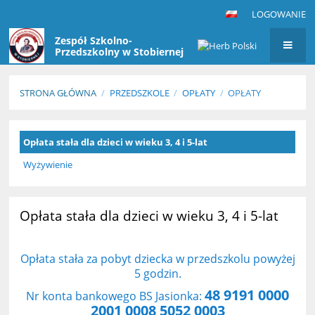
LOGOWANIE
Zespół Szkolno-
Przedszkolny w Stobiernej
STRONA GŁÓWNA
/
PRZEDSZKOLE
/
OPŁATY
/
OPŁATY
Opłaty
Opłata stała dla dzieci w wieku 3, 4 i 5-lat
Wyżywienie
Opłata stała dla dzieci w wieku 3, 4 i 5-lat
Opłata stała za pobyt dziecka w przedszkolu powyżej
5 godzin.
48 9191 0000
Nr konta bankowego BS Jasionka:
2001 0008 5052 0003