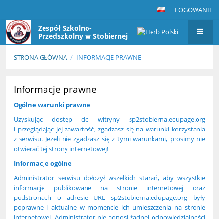
LOGOWANIE
Zespół Szkolno-
Przedszkolny w Stobiernej
STRONA GŁÓWNA
/
INFORMACJE PRAWNE
Informacje
Informacje prawne
prawne
Ogólne warunki prawne
Uzyskując dostęp do witryny sp2stobierna.edupage.org
i przeglądając jej zawartość, zgadzasz się na warunki korzystania
z serwisu. Jeżeli nie zgadzasz się z tymi warunkami, prosimy nie
otwierać tej strony internetowej!
Informacje ogólne
Administrator serwisu dołożył wszelkich starań, aby wszystkie
informacje publikowane na stronie internetowej oraz
podstronach o adresie URL sp2stobierna.edupage.org były
poprawne i aktualne w momencie ich umieszczenia na stronie
internetowej. Administrator nie ponosi żadnej odpowiedzialności