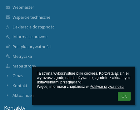
Webmaster
Wsparcie techniczne
Deklaracja dostępności
Informacje prawne
Polityka prywatności
Metryczka
Mapa strony
Ta strona wykorzystuje pliki cookies. Korzystając z niej 
O nas
wyrażasz zgodę na ich używanie, zgodnie z aktualnymi 
ustawieniami przeglądarki.

Kontakt
Więcej informacji znajdziesz w 
Polityce prywatności
.
Aktualności
OK
Kontakty
Zespół Szkolno-Przedszkolny w Stobiernej
zs2stob@gmail.com zsp.stobierna@trzebownisko.pl
jkucaba@gmail.com