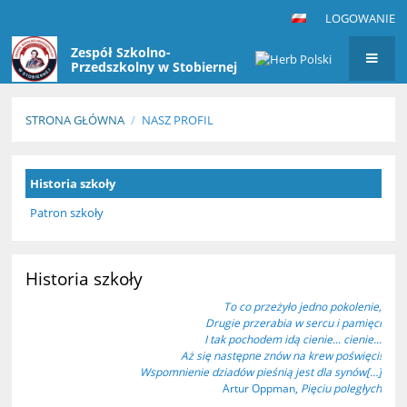
LOGOWANIE
Zespół Szkolno-
Przedszkolny w Stobiernej
STRONA GŁÓWNA
/
NASZ PROFIL
Nasz
Historia szkoły
profil
Patron szkoły
Historia szkoły
To co przeżyło jedno pokolenie,
Drugie przerabia w sercu i pamięci
I tak pochodem idą cienie... cienie...
Aż się następne znów na krew poświęci!
Wspomnienie dziadów pieśnią jest dla synów[…]
Artur Oppman,
Pięciu poległych