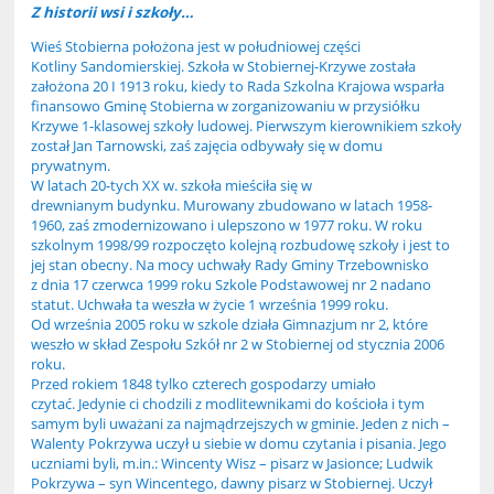
Z historii wsi i szkoły…
Wieś Stobierna położona jest w południowej części
Kotliny Sandomierskiej. Szkoła w Stobiernej-Krzywe została
założona 20 I 1913 roku, kiedy to Rada Szkolna Krajowa wsparła
finansowo Gminę Stobierna w zorganizowaniu w przysiółku
Krzywe 1-klasowej szkoły ludowej. Pierwszym kierownikiem szkoły
został Jan Tarnowski, zaś zajęcia odbywały się w domu
prywatnym.
W latach 20-tych XX w. szkoła mieściła się w
drewnianym budynku. Murowany zbudowano w latach 1958-
1960, zaś zmodernizowano i ulepszono w 1977 roku. W roku
szkolnym 1998/99 rozpoczęto kolejną rozbudowę szkoły i jest to
jej stan obecny. Na mocy uchwały Rady Gminy Trzebownisko
z dnia 17 czerwca 1999 roku Szkole Podstawowej nr 2 nadano
statut. Uchwała ta weszła w życie 1 września 1999 roku.
Od września 2005 roku w szkole działa Gimnazjum nr 2, które
weszło w skład Zespołu Szkół nr 2 w Stobiernej od stycznia 2006
roku.
Przed rokiem 1848 tylko czterech gospodarzy umiało
czytać. Jedynie ci chodzili z modlitewnikami do kościoła i tym
samym byli uważani za najmądrzejszych w gminie. Jeden z nich –
Walenty Pokrzywa uczył u siebie w domu czytania i pisania. Jego
uczniami byli, m.in.: Wincenty Wisz – pisarz w Jasionce; Ludwik
Pokrzywa – syn Wincentego, dawny pisarz w Stobiernej. Uczył