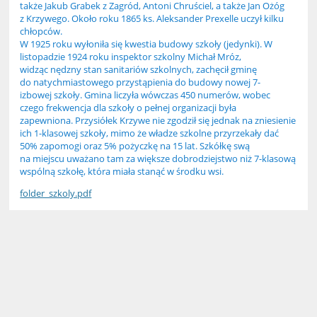
także Jakub Grabek z Zagród, Antoni Chruściel, a także Jan Ożóg
z Krzywego. Około roku 1865 ks. Aleksander Prexelle uczył kilku
chłopców.
W 1925 roku wyłoniła się kwestia budowy szkoły (jedynki). W
listopadzie 1924 roku inspektor szkolny Michał Mróz,
widząc nędzny stan sanitariów szkolnych, zachęcił gminę
do natychmiastowego przystąpienia do budowy nowej 7-
izbowej szkoły. Gmina liczyła wówczas 450 numerów, wobec
czego frekwencja dla szkoły o pełnej organizacji była
zapewniona. Przysiółek Krzywe nie zgodził się jednak na zniesienie
ich 1-klasowej szkoły, mimo że władze szkolne przyrzekały dać
50% zapomogi oraz 5% pożyczkę na 15 lat. Szkółkę swą
na miejscu uważano tam za większe dobrodziejstwo niż 7-klasową
wspólną szkołę, która miała stanąć w środku wsi.
folder_szkoly.pdf