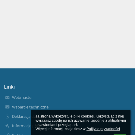
Linki
Webmaster
Wsparcie techniczne
Deklaracja dostępności
Ta strona wykorzystuje pliki cookies. Korzystając z niej 
wyrażasz zgodę na ich używanie, zgodnie z aktualnymi 
ustawieniami przeglądarki.

Informacje prawne
Więcej informacji znajdziesz w 
Polityce prywatności
.