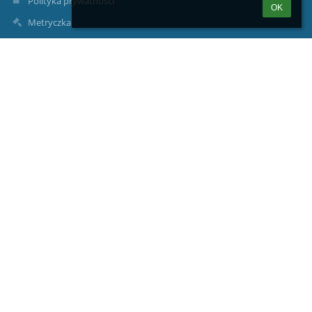
Polityka prywatności
OK
Metryczka
Mapa strony
O nas
Kontakt
Aktualności
Kontakty
Zespół Szkolno-Przedszkolny w Stobiernej
zs2stob@gmail.com zsp.stobierna@trzebownisko.pl
jkucaba@gmail.com
(+17) 77 14 047
Stobierna 954;
36-002 Jasionka
Poland
dr Beata Kraska