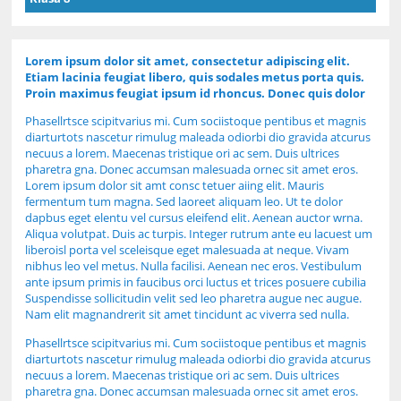
Lorem ipsum dolor sit amet, consectetur adipiscing elit.
Etiam lacinia feugiat libero, quis sodales metus porta quis.
Proin maximus feugiat ipsum id rhoncus. Donec quis dolor
Phasellrtsce scipitvarius mi. Cum sociistoque pentibus et magnis
diarturtots nascetur rimulug maleada odiorbi dio gravida atcurus
necuus a lorem. Maecenas tristique ori ac sem. Duis ultrices
pharetra gna. Donec accumsan malesuada ornec sit amet eros.
Lorem ipsum dolor sit amt consc tetuer aiing elit. Mauris
fermentum tum magna. Sed laoreet aliquam leo. Ut te dolor
dapbus eget elentu vel cursus eleifend elit. Aenean auctor wrna.
Aliqua volutpat. Duis ac turpis. Integer rutrum ante eu lacuest um
liberoisl porta vel sceleisque eget malesuada at neque. Vivam
nibhus leo vel metus. Nulla facilisi. Aenean nec eros. Vestibulum
ante ipsum primis in faucibus orci luctus et trices posuere cubilia
Suspendisse sollicitudin velit sed leo pharetra augue nec augue.
Nam elit magnandrerit sit amet tincidunt ac viverra sed nulla.
Phasellrtsce scipitvarius mi. Cum sociistoque pentibus et magnis
diarturtots nascetur rimulug maleada odiorbi dio gravida atcurus
necuus a lorem. Maecenas tristique ori ac sem. Duis ultrices
pharetra gna. Donec accumsan malesuada ornec sit amet eros.