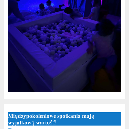
𝐌𝐢ę𝐝𝐳𝐲𝐩𝐨𝐤𝐨𝐥𝐞𝐧𝐢𝐨𝐰𝐞 𝐬𝐩𝐨𝐭𝐤𝐚𝐧𝐢𝐚 𝐦𝐚𝐣ą
𝐰𝐲𝐣𝐚𝐭𝐤𝐨𝐰ą 𝐰𝐚𝐫𝐭𝐨ść!