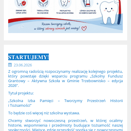
𝐒𝐓𝐀𝐑𝐓𝐔𝐉𝐄𝐌𝐘!
23.06.2026
Z ogromną radością rozpoczynamy realizację kolejnego projektu,
który powstaje dzięki wsparciu programu „Szkolny Fundusz
Grantowy – Aktywna Szkoła w Gminie Trzebownisko – edycja
2026”.
Tytuł projektu:
„Szkolna Izba Pamięci – Tworzymy Przestrzeń Historii
i Tożsamości”
To będzie coś więcej niż szkolna wystawa.
Chcemy stworzyć nowoczesną przestrzeń, w której ocalimy
historie, wspomnienia i przedmioty budujące tożsamość naszej
społeczności. Miejsce, gdzie przeszłość spotka się z nowoczesnymi