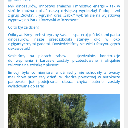
Ryk dinozaurów, mnóstwo śmiechu i mnóstwo energii – tak w
skrócie można opisać naszą dzisiejszą wycieczkę! Podopieczni
z grup „Sówki”, „Tygryski” oraz „Żabki” wybrali się na wyjątkową
wyprawę do Parku Rozrywki w Brzezówce.
​Co to był za dzień!
​Odkrywaliśmy prehistoryczny świat – spacerując ścieżkami parku
dinozaurów, nasze przedszkolaki stanęły oko w oko
z gigantycznymi gadami. Dowiedzieliśmy się wielu fascynujących
ciekawostek!
​Szaleliśmy na placach zabaw – zjeżdżalnie, konstrukcje
do wspinania i karuzele zostały przetestowane i oficjalnie
zaliczone na szóstkę z plusem!
​Emocji było co niemiara, a uśmiechy nie schodziły z twarzy
maluchów przez cały dzień. W drodze powrotnej w autokarze
panowała już podejrzana cisza... chyba baterie zostały
wyładowane do zera!