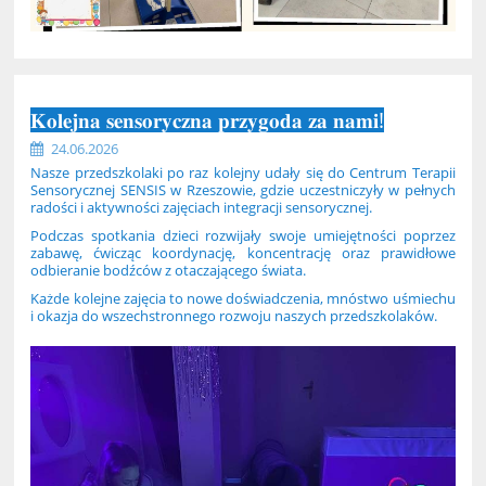
𝐊𝐨𝐥𝐞𝐣𝐧𝐚 𝐬𝐞𝐧𝐬𝐨𝐫𝐲𝐜𝐳𝐧𝐚 𝐩𝐫𝐳𝐲𝐠𝐨𝐝𝐚 𝐳𝐚 𝐧𝐚𝐦𝐢!
24.06.2026
Nasze przedszkolaki po raz kolejny udały się do Centrum Terapii
Sensorycznej SENSIS w Rzeszowie, gdzie uczestniczyły w pełnych
radości i aktywności zajęciach integracji sensorycznej.
Podczas spotkania dzieci rozwijały swoje umiejętności poprzez
zabawę, ćwicząc koordynację, koncentrację oraz prawidłowe
odbieranie bodźców z otaczającego świata.
Każde kolejne zajęcia to nowe doświadczenia, mnóstwo uśmiechu
i okazja do wszechstronnego rozwoju naszych przedszkolaków.