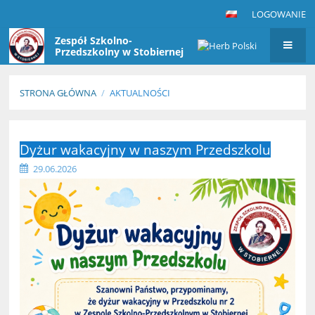
LOGOWANIE
Zespół Szkolno-
Przedszkolny w Stobiernej
STRONA GŁÓWNA
/
AKTUALNOŚCI
Aktualności
Dyżur wakacyjny w naszym Przedszkolu
29.06.2026