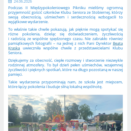
24.06.2026
Podczas II Międzypokoleniowego Pikniku mieliśmy ogromną
przyjemność gościć członków Klubu Seniora ze Stobiernej, którzy
swoją obecnością, uśmiechem i serdecznością wzbogacili to
wyjątkowe wydarzenie.
To właśnie takie chwile pokazują, jak pięknie mogą spotykać się
różne pokolenia, dzieląc się doświadczeniem, życzliwością
i radością ze wspólnie spędzonego czasu. Nie zabrakło również
pamiątkowych fotografii – na jednej z nich Pani Dyrektor
Beata
Kraska
uwieczniła wspólne chwile z przedstawicielami Klubu
Seniora.
Dziękujemy za obecność, ciepłe rozmowy i stworzenie niezwykle
rodzinnej atmosfery. To był dzień pełen uśmiechów, wzajemnej
życzliwości i pięknych spotkań, które na długo pozostaną w naszej
pamięci.
Takie wydarzenia przypominają nam, że szkoła jest miejscem,
które łączy pokolenia i buduje silną lokalną wspólnotę.