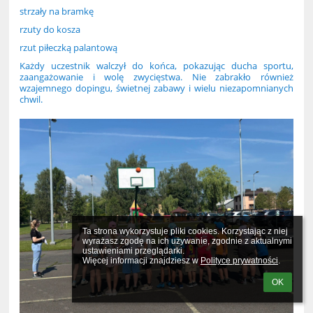
strzały na bramkę
rzuty do kosza
rzut piłeczką palantową
Każdy uczestnik walczył do końca, pokazując ducha sportu,
zaangażowanie i wolę zwycięstwa. Nie zabrakło również
wzajemnego dopingu, świetnej zabawy i wielu niezapomnianych
chwil.
Ta strona wykorzystuje pliki cookies. Korzystając z niej 
wyrażasz zgodę na ich używanie, zgodnie z aktualnymi 
ustawieniami przeglądarki.

Więcej informacji znajdziesz w 
Polityce prywatności
.
OK