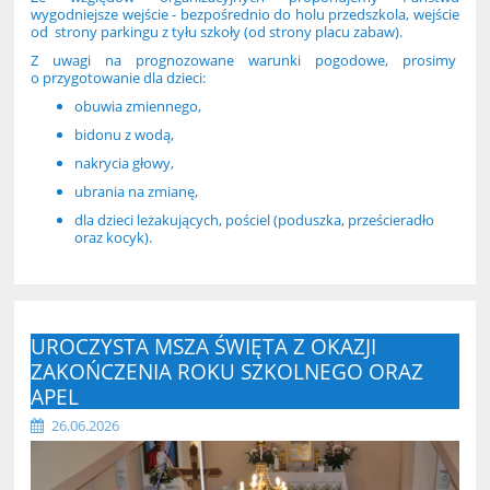
wygodniejsze wejście - bezpośrednio do holu przedszkola, wejście
od strony parkingu z tyłu szkoły (od strony placu zabaw).
Z uwagi na prognozowane warunki pogodowe, prosimy
o przygotowanie dla dzieci:
obuwia zmiennego,
bidonu z wodą,
nakrycia głowy,
ubrania na zmianę,
dla dzieci leżakujących, pościel (poduszka, prześcieradło
oraz kocyk).
UROCZYSTA MSZA ŚWIĘTA Z OKAZJI
ZAKOŃCZENIA ROKU SZKOLNEGO ORAZ
APEL
26.06.2026