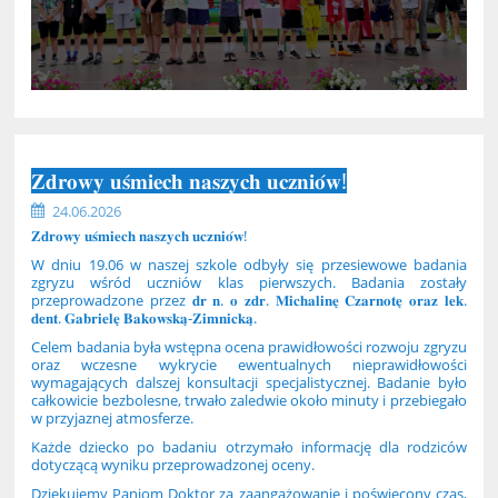
𝐙𝐝𝐫𝐨𝐰𝐲 𝐮𝐬́𝐦𝐢𝐞𝐜𝐡 𝐧𝐚𝐬𝐳𝐲𝐜𝐡 𝐮𝐜𝐳𝐧𝐢𝐨́𝐰!
24.06.2026
𝐙𝐝𝐫𝐨𝐰𝐲 𝐮𝐬́𝐦𝐢𝐞𝐜𝐡 𝐧𝐚𝐬𝐳𝐲𝐜𝐡 𝐮𝐜𝐳𝐧𝐢𝐨́𝐰!
W dniu 19.06 w naszej szkole odbyły się przesiewowe badania
zgryzu wśród uczniów klas pierwszych. Badania zostały
przeprowadzone przez 𝐝𝐫 𝐧. 𝐨 𝐳𝐝𝐫. 𝐌𝐢𝐜𝐡𝐚𝐥𝐢𝐧𝐞̨ 𝐂𝐳𝐚𝐫𝐧𝐨𝐭𝐞̨ 𝐨𝐫𝐚𝐳 𝐥𝐞𝐤.
𝐝𝐞𝐧𝐭. 𝐆𝐚𝐛𝐫𝐢𝐞𝐥𝐞̨ 𝐁𝐚𝐤𝐨𝐰𝐬𝐤𝐚̨-𝐙𝐢𝐦𝐧𝐢𝐜𝐤𝐚̨.
Celem badania była wstępna ocena prawidłowości rozwoju zgryzu
oraz wczesne wykrycie ewentualnych nieprawidłowości
wymagających dalszej konsultacji specjalistycznej. Badanie było
całkowicie bezbolesne, trwało zaledwie około minuty i przebiegało
w przyjaznej atmosferze.
Każde dziecko po badaniu otrzymało informację dla rodziców
dotyczącą wyniku przeprowadzonej oceny.
Dziękujemy Paniom Doktor za zaangażowanie i poświęcony czas,