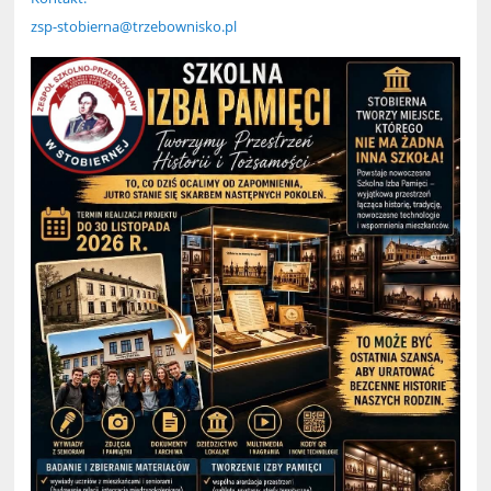
zsp-stobierna@trzebownisko.pl