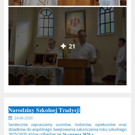
21
𝐍𝐚𝐫𝐨𝐝𝐳𝐢𝐧𝐲 𝐒𝐳𝐤𝐨𝐥𝐧𝐞𝐣 𝐓𝐫𝐚𝐝𝐲𝐜𝐣i
24.06.2026
Serdecznie zapraszamy uczniów, rodziców, opiekunów oraz
dziadków do wspólnego świętowania zakończenia roku szkolnego
2025/2026, które odbędzie się 𝟐𝟔 𝐜𝐳𝐞𝐫𝐰𝐜𝐚 𝟐𝟎𝟐𝟔 𝐫.