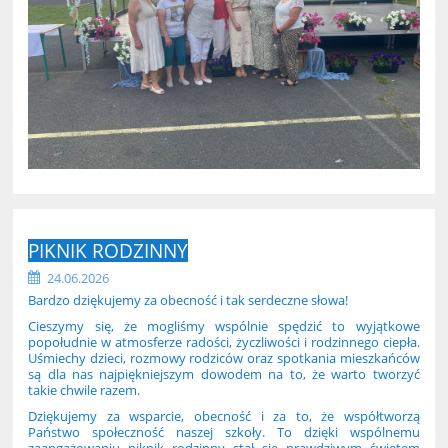
PIKNIK RODZINNY
24.06.2026
Bardzo dziękujemy za obecność i tak serdeczne słowa!
Cieszymy się, że mogliśmy wspólnie spędzić to wyjątkowe
popołudnie w atmosferze radości, życzliwości i rodzinnego ciepła.
Uśmiechy dzieci, rozmowy rodziców oraz spotkania mieszkańców
są dla nas najpiękniejszym dowodem na to, że warto tworzyć
takie chwile razem.
Dziękujemy za wsparcie, obecność i za to, że współtworzą
Państwo społeczność naszej szkoły. To dzięki wspólnemu
zaangażowaniu piknik rodzinny stał się prawdziwym świętem