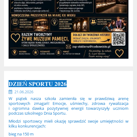
𝐃𝐙𝐈𝐄Ń 𝐒𝐏𝐎𝐑𝐓𝐔 𝟐𝟎𝟐𝟔
21.06.2026
W piątek nasza szkoła zamieniła się w prawdziwą arenę
sportowych zmagań! Emocje, uśmiechy, zdrowa rywalizacja
i ogromna dawka pozytywnej energii towarzyszyły uczniom
podczas szkolnego Dnia Sportu.
Młodzi sportowcy mieli okazję sprawdzić swoje umiejętności w
kilku konkurencjach:
bieg na 150 m