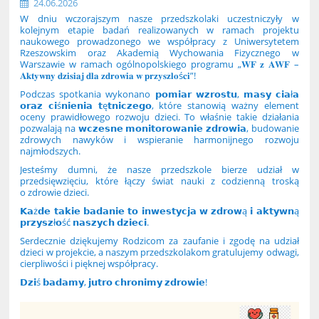
24.06.2026
W dniu wczorajszym nasze przedszkolaki uczestniczyły w
kolejnym etapie badań realizowanych w ramach projektu
naukowego prowadzonego we współpracy z Uniwersytetem
Rzeszowskim oraz Akademią Wychowania Fizycznego w
Warszawie w ramach ogólnopolskiego programu „𝐖𝐅 𝐳 𝐀𝐖𝐅 –
𝐀𝐤𝐭𝐲𝐰𝐧𝐲 𝐝𝐳𝐢𝐬𝐢𝐚𝐣 𝐝𝐥𝐚 𝐳𝐝𝐫𝐨𝐰𝐢𝐚 𝐰 𝐩𝐫𝐳𝐲𝐬𝐳𝐥𝐨ś𝐜𝐢”!
Podczas spotkania wykonano 𝗽𝗼𝗺𝗶𝗮𝗿 𝘄𝘇𝗿𝗼𝘀𝘁𝘂, 𝗺𝗮𝘀𝘆 𝗰𝗶𝗮ł𝗮
𝗼𝗿𝗮𝘇 𝗰𝗶ś𝗻𝗶𝗲𝗻𝗶𝗮 𝘁ę𝘁𝗻𝗶𝗰𝘇𝗲𝗴𝗼, które stanowią ważny element
oceny prawidłowego rozwoju dzieci. To właśnie takie działania
pozwalają na 𝘄𝗰𝘇𝗲𝘀𝗻𝗲 𝗺𝗼𝗻𝗶𝘁𝗼𝗿𝗼𝘄𝗮𝗻𝗶𝗲 𝘇𝗱𝗿𝗼𝘄𝗶𝗮, budowanie
zdrowych nawyków i wspieranie harmonijnego rozwoju
najmłodszych.
Jesteśmy dumni, że nasze przedszkole bierze udział w
przedsięwzięciu, które łączy świat nauki z codzienną troską
o zdrowie dzieci.
𝗞𝗮ż𝗱𝗲 𝘁𝗮𝗸𝗶𝗲 𝗯𝗮𝗱𝗮𝗻𝗶𝗲 𝘁𝗼 𝗶𝗻𝘄𝗲𝘀𝘁𝘆𝗰𝗷𝗮 𝘄 𝘇𝗱𝗿𝗼𝘄ą 𝗶 𝗮𝗸𝘁𝘆𝘄𝗻ą
𝗽𝗿𝘇𝘆𝘀𝘇ł𝗼ść 𝗻𝗮𝘀𝘇𝘆𝗰𝗵 𝗱𝘇𝗶𝗲𝗰𝗶.
Serdecznie dziękujemy Rodzicom za zaufanie i zgodę na udział
dzieci w projekcie, a naszym przedszkolakom gratulujemy odwagi,
cierpliwości i pięknej współpracy.
𝗗𝘇𝗶ś 𝗯𝗮𝗱𝗮𝗺𝘆, 𝗷𝘂𝘁𝗿𝗼 𝗰𝗵𝗿𝗼𝗻𝗶𝗺𝘆 𝘇𝗱𝗿𝗼𝘄𝗶𝗲!