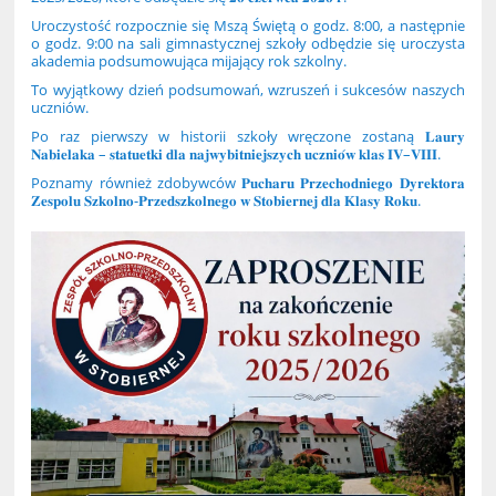
Uroczystość rozpocznie się Mszą Świętą o godz. 8:00, a następnie
o godz. 9:00 na sali gimnastycznej szkoły odbędzie się uroczysta
akademia podsumowująca mijający rok szkolny.
To wyjątkowy dzień podsumowań, wzruszeń i sukcesów naszych
uczniów.
Po raz pierwszy w historii szkoły wręczone zostaną 𝐋𝐚𝐮𝐫𝐲
𝐍𝐚𝐛𝐢𝐞𝐥𝐚𝐤𝐚 – 𝐬𝐭𝐚𝐭𝐮𝐞𝐭𝐤𝐢 𝐝𝐥𝐚 𝐧𝐚𝐣𝐰𝐲𝐛𝐢𝐭𝐧𝐢𝐞𝐣𝐬𝐳𝐲𝐜𝐡 𝐮𝐜𝐳𝐧𝐢𝐨́𝐰 𝐤𝐥𝐚𝐬 𝐈𝐕–𝐕𝐈𝐈𝐈.
Poznamy również zdobywców 𝐏𝐮𝐜𝐡𝐚𝐫𝐮 𝐏𝐫𝐳𝐞𝐜𝐡𝐨𝐝𝐧𝐢𝐞𝐠𝐨 𝐃𝐲𝐫𝐞𝐤𝐭𝐨𝐫𝐚
𝐙𝐞𝐬𝐩𝐨𝐥𝐮 𝐒𝐳𝐤𝐨𝐥𝐧𝐨-𝐏𝐫𝐳𝐞𝐝𝐬𝐳𝐤𝐨𝐥𝐧𝐞𝐠𝐨 𝐰 𝐒𝐭𝐨𝐛𝐢𝐞𝐫𝐧𝐞𝐣 𝐝𝐥𝐚 𝐊𝐥𝐚𝐬𝐲 𝐑𝐨𝐤𝐮.