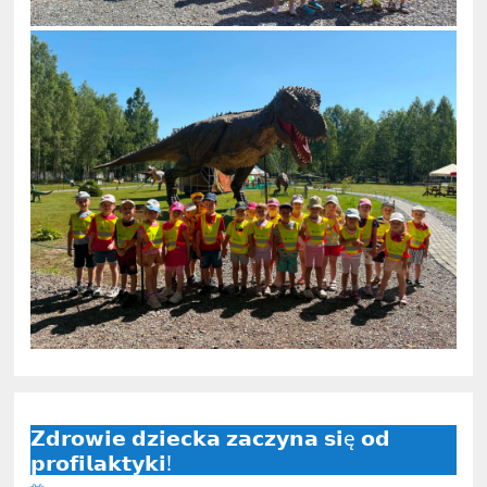
𝗭𝗱𝗿𝗼𝘄𝗶𝗲 𝗱𝘇𝗶𝗲𝗰𝗸𝗮 𝘇𝗮𝗰𝘇𝘆𝗻𝗮 𝘀𝗶ę 𝗼𝗱
𝗽𝗿𝗼𝗳𝗶𝗹𝗮𝗸𝘁𝘆𝗸𝗶!