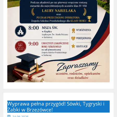
Wyprawa pełna przygód! Sówki, Tygryski i
Żabki w Brzezówce!
24.06.2026