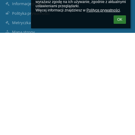
wyrażasz zgodę na ich używanie, zgodnie z aktualnymi 
Informacje prawne
ustawieniami przeglądarki.

Więcej informacji znajdziesz w 
Polityce prywatności
.
Polityka prywatności
OK
Metryczka
Mapa strony
O nas
Kontakt
Aktualności
Kontakty
Zespół Szkolno-Przedszkolny w Stobiernej
zs2stob@gmail.com zsp.stobierna@trzebownisko.pl
jkucaba@gmail.com
(+17) 77 14 047
Stobierna 954;
36-002 Jasionka
Poland