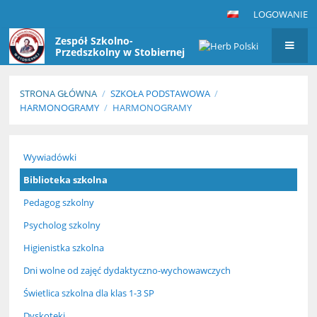
LOGOWANIE
Zespół Szkolno-
Przedszkolny w Stobiernej
STRONA GŁÓWNA
/
SZKOŁA PODSTAWOWA
/
HARMONOGRAMY
/
HARMONOGRAMY
Harmonogramy
Wywiadówki
Biblioteka szkolna
Pedagog szkolny
Psycholog szkolny
Higienistka szkolna
Dni wolne od zajęć dydaktyczno-wychowawczych
Świetlica szkolna dla klas 1-3 SP
Dyskoteki