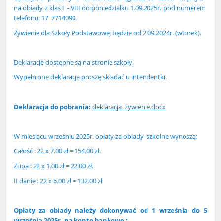
na obiady z klas I - VIII do poniedziałku 1.09.2025r. pod numerem
telefonu: 17 7714090.
Żywienie dla Szkoły Podstawowej będzie od 2.09.2024r. (wtorek).
Deklaracje dostępne są na stronie szkoły.
Wypełnione deklaracje proszę składać u intendentki.
Deklaracja do pobrania:
deklaracja_zywienie.docx
W miesiącu wrześniu 2025r. opłaty za obiady szkolne wynoszą:
Całość : 22 x 7.00 zł = 154.00 zł.
Zupa : 22 x 1.00 zł = 22.00 zł.
II danie : 22 x 6.00 zł = 132.00 zł
Opłaty za obiady należy dokonywać od 1 września do 5
września 2025r. na konto bankowe :