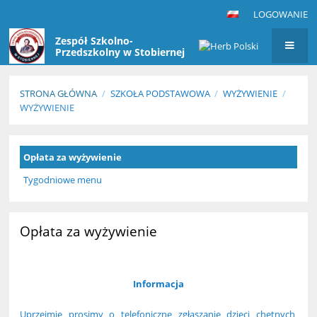
LOGOWANIE
Zespół Szkolno-
Przedszkolny w Stobiernej
STRONA GŁÓWNA
/
SZKOŁA PODSTAWOWA
/
WYŻYWIENIE
/
WYŻYWIENIE
Wyżywienie
Opłata za wyżywienie
Tygodniowe menu
Opłata za wyżywienie
Informacja
Uprzejmie prosimy o telefoniczne zgłaszanie dzieci chętnych