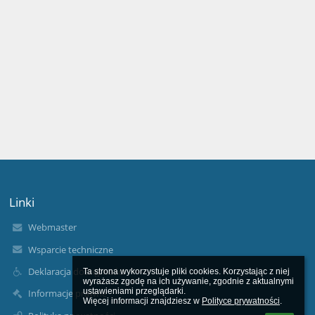
Linki
Webmaster
Wsparcie techniczne
Deklaracja dostępności
Ta strona wykorzystuje pliki cookies. Korzystając z niej 
wyrażasz zgodę na ich używanie, zgodnie z aktualnymi 
ustawieniami przeglądarki.

Informacje prawne
Więcej informacji znajdziesz w 
Polityce prywatności
.