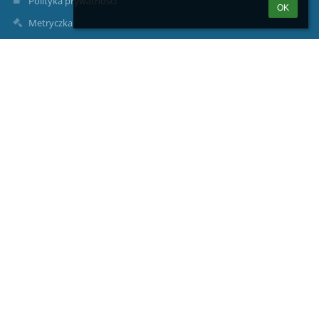
Polityka prywatności
OK
Metryczka
Mapa strony
O nas
Kontakt
Aktualności
Kontakty
Zespół Szkolno-Przedszkolny w Stobiernej
zs2stob@gmail.com zsp.stobierna@trzebownisko.pl
jkucaba@gmail.com
(+17) 77 14 047
Stobierna 954;
36-002 Jasionka
Poland
dr Beata Kraska