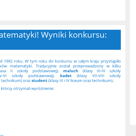
atematyki! Wyniki konkursu:
od 1992 roku. W tym roku do konkursu w całym kraju przystąpiło
ków matematyki. Tradycyjnie został przeprowadzony w kilku
asa II szkoły podstawowej),
maluch
(klasy III-IV szkoły
-VI szkoły podstawowej),
kadet
(klasy VII-VIII szkoły
m i technikum) oraz
student
(klasy III i IV liceum oraz technikum).
którzy otrzymali wyróżnienie:
ów.