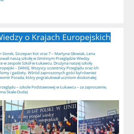
iedzy o Krajach Europejskich
an Siorek, Szczepan Kot oraz 7 – Martyna Głowiak, Lena
ntowali naszą szkołę w Gminnym Przeglądzie Wiedzy
sce w zespole Szkół w Łukawcu. Drużyna naszej szkoły
uropejski – DANIĘ. Wszyscy uczestnicy Przeglądu oraz ich
omy i gadżety. Wśród zaproszonych gości był również
mir Porada, który pogratulował uczniom doskonałej
Przeglądu – szkole Podstawowej w Łukawcu – za zaproszenie,
nna Skała-Duda)