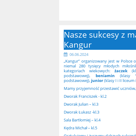
Nasze sukcesy z m
Kangur
06.06.2024
„Kangur” organizowany jest w Polsce 
niemal 280 tysięcy młodych miłośni
kategoriach wiekowych:
żaczek
(kl
podstawowej),
beniamin
(klasy V
podstawowej),
junior
(klasy I i II liceu
Mamy przyjemność przestawić uczniów, 
Dworak Franciszek - kl.2
Dworak Julian – kl.3
Dworak Łukasz -kl.3
Sala Bartłomiej – kl.4
Kędra Michał – kl.5
Gratulujemy i życzymy dalszych sukces