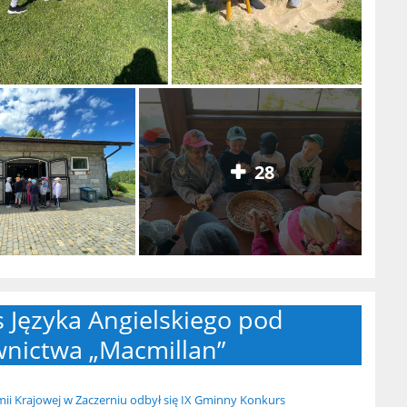
28
 Języka Angielskiego pod
nictwa „Macmillan”
rmii Krajowej w Zaczerniu odbył się IX Gminny Konkurs