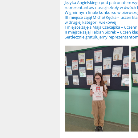
Języka Angielskiego pod patronatem wyd
reprezentantów naszej szkoły w dwóch ka
W gminnym finale konkursu w pierwszej
III miejsce zajął Michał Kędra – uczeń kla
w drugiej kategorii wiekowej
I miejsce zajęła Maja Czekajska – uczenni
II miejsce zajął Fabian Siorek – uczeń kla
Serdecznie gratulujemy reprezentantom 