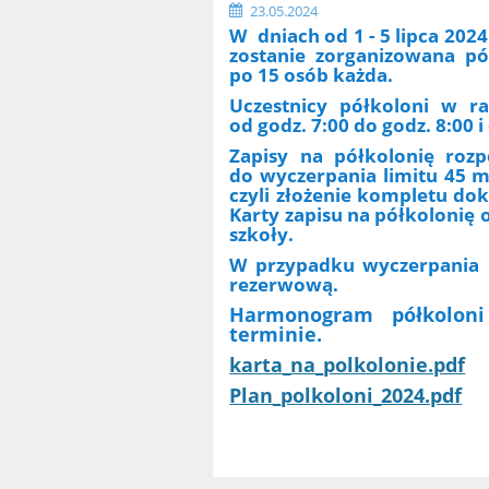
23.05.2024
W dniach od 1 - 5 lipca 2024
zostanie zorganizowana pół
po 15 osób każda.
Uczestnicy półkoloni w r
od godz. 7:00 do godz. 8:00 i
Zapisy na półkolonię rozp
do wyczerpania limitu 45 mi
czyli złożenie kompletu do
Karty zapisu na półkolonię o
szkoły.
W przypadku wyczerpania li
rezerwową.
Harmonogram półkoloni
terminie.
karta_na_polkolonie.pdf
Plan_polkoloni_2024.pdf