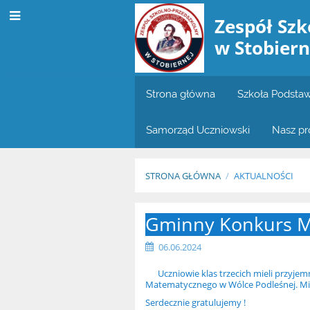
Zespół Szk
w Stobiern
Strona główna
Szkoła Podst
Samorząd Uczniowski
Nasz pro
STRONA GŁÓWNA
/
AKTUALNOŚCI
Aktualności
Gminny Konkurs Ma
06.06.2024
Uczniowie klas trzecich mieli przyjem
Matematycznego w Wólce Podleśnej. Mił
Serdecznie gratulujemy !