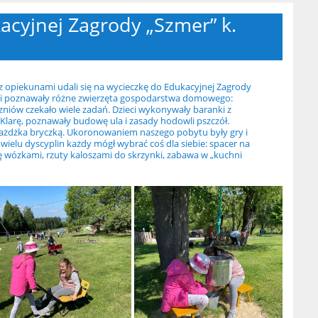
acyjnej Zagrody „Szmer” k.
raz z opiekunami udali się na wycieczkę do Edukacyjnej Zagrody
ieci poznawały różne zwierzęta gospodarstwa domowego:
uczniów czekało wiele zadań. Dzieci wykonywały baranki z
ę Klarę, poznawały budowę ula i zasady hodowli pszczół.
zejażdżka bryczką. Ukoronowaniem naszego pobytu były gry i
ielu dyscyplin każdy mógł wybrać coś dla siebie: spacer na
dę wózkami, rzuty kaloszami do skrzynki, zabawa w „kuchni