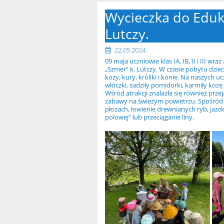
Wycieczka do Eduk
Lutczy.
22.05.2024
09 maja uczniowie klas IA, IB, II i III w
„Szmer” k. Lutczy. W czasie pobytu dz
kozy, kury, króliki i konie. Na naszych 
włóczki, sadziły pomidorki, karmiły koz
Wśród atrakcji znalazła się również pr
zabawy na świeżym powietrzu. Spośród w
płozach, łowienie drewnianych ryb, jaz
polowej” lub przeciąganie liny.