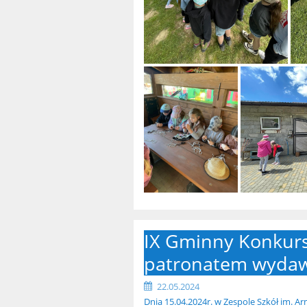
IX Gminny Konkurs
patronatem wydaw
22.05.2024
Dnia 15.04.2024r. w Zespole Szkół im. A