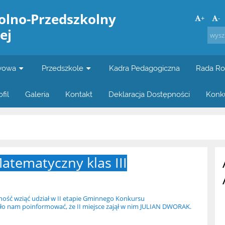
olno-Przedszkolny
+
-
ej
awowa
Przedszkole
Kadra Pedagogiczna
Rada Ro
fil
Galeria
Kontakt
Deklaracja Dostępności
Konk
tematyczny klas III
ność wziąć udział w II etapie Gminnego Konkursu
o nam poinformować, że II miejsce zajął w nim JULIAN DWORAK.