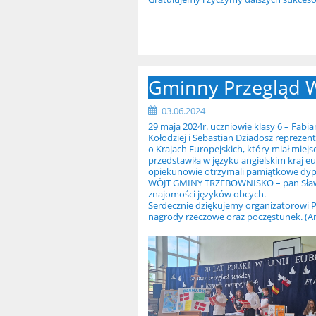
Gminny Przegląd W
03.06.2024
29 maja 2024r. uczniowie klasy 6 – Fabi
Kołodziej i Sebastian Dziadosz repreze
o Krajach Europejskich, który miał miej
przedstawiła w języku angielskim kraj e
opiekunowie otrzymali pamiątkowe dypl
WÓJT GMINY TRZEBOWNISKO – pan Sławo
znajomości języków obcych.
Serdecznie dziękujemy organizatorowi 
nagrody rzeczowe oraz poczęstunek. (A