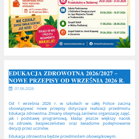
𝐄𝐃𝐔𝐊𝐀𝐂𝐉𝐀 𝐙𝐃𝐑𝐎𝐖𝐎𝐓𝐍𝐀 𝟐𝟎𝟐𝟔/𝟐𝟎𝟐𝟕 –
𝐍𝐎𝐖𝐄 𝐏𝐑𝐙𝐄𝐏𝐈𝐒𝐘 𝐎𝐃 𝐖𝐑𝐙𝐄Ś𝐍𝐈𝐀 𝟐𝟎𝟐𝟔 𝐑.
07.06.2026
Od 1 września 2026 r. w szkołach w całej Polsce zaczną
obowiązywać nowe przepisy dotyczące realizacji przedmiotu
Edukacja zdrowotna. Zmiany obejmują zarówno organizację zajęć,
jak i podstawę programową, kładąc jeszcze większy nacisk
na zdrowie, bezpieczeństwo oraz świadome podejmowanie
decyzji przez uczniów.
Edukacja zdrowotna będzie przedmiotem obowiązkowym.