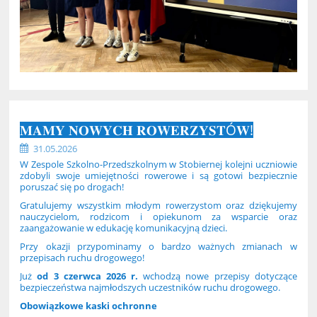
𝐌𝐀𝐌𝐘 𝐍𝐎𝐖𝐘𝐂𝐇 𝐑𝐎𝐖𝐄𝐑𝐙𝐘𝐒𝐓Ó𝐖!
31.05.2026
W Zespole Szkolno-Przedszkolnym w Stobiernej kolejni uczniowie
zdobyli swoje umiejętności rowerowe i są gotowi bezpiecznie
poruszać się po drogach!
Gratulujemy wszystkim młodym rowerzystom oraz dziękujemy
nauczycielom, rodzicom i opiekunom za wsparcie oraz
zaangażowanie w edukację komunikacyjną dzieci.
Przy okazji przypominamy o bardzo ważnych zmianach w
przepisach ruchu drogowego!
Już
od 3 czerwca 2026 r.
wchodzą nowe przepisy dotyczące
bezpieczeństwa najmłodszych uczestników ruchu drogowego.
Obowiązkowe kaski ochronne