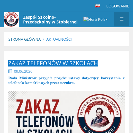
LOGOWANIE
Zespół Szkolno-
Przedszkolny w Stobiernej
STRONA GŁÓWNA
/
AKTUALNOŚCI
Aktualności
ZAKAZ TELEFONÓW W SZKOŁACH
09.06.2026
𝐑𝐚𝐝𝐚 𝐌𝐢𝐧𝐢𝐬𝐭𝐫𝐨́𝐰 𝐩𝐫𝐳𝐲𝐣ęł𝐚 𝐩𝐫𝐨𝐣𝐞𝐤𝐭 𝐮𝐬𝐭𝐚𝐰𝐲 𝐝𝐨𝐭𝐲𝐜𝐳ą𝐜𝐲 𝐤𝐨𝐫𝐳𝐲𝐬𝐭𝐚𝐧𝐢𝐚 𝐳
𝐭𝐞𝐥𝐞𝐟𝐨𝐧𝐨́𝐰 𝐤𝐨𝐦𝐨́𝐫𝐤𝐨𝐰𝐲𝐜𝐡 𝐩𝐫𝐳𝐞𝐳 𝐮𝐜𝐳𝐧𝐢𝐨́𝐰.