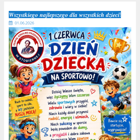
𝑾𝒔𝒛𝒚𝒔𝒕𝒌𝒊𝒆𝒈𝒐 𝒏𝒂𝒋𝒍𝒆𝒑𝒔𝒛𝒆𝒈𝒐 𝒅𝒍𝒂 𝒘𝒔𝒛𝒚𝒔𝒕𝒌𝒊𝒄𝒉 𝒅𝒛𝒊𝒆𝒄𝒊!
01.06.2026