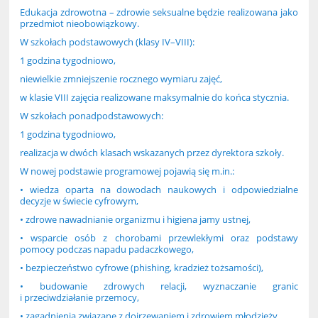
Edukacja zdrowotna – zdrowie seksualne będzie realizowana jako
przedmiot nieobowiązkowy.
W szkołach podstawowych (klasy IV–VIII):
1 godzina tygodniowo,
niewielkie zmniejszenie rocznego wymiaru zajęć,
w klasie VIII zajęcia realizowane maksymalnie do końca stycznia.
W szkołach ponadpodstawowych:
1 godzina tygodniowo,
realizacja w dwóch klasach wskazanych przez dyrektora szkoły.
W nowej podstawie programowej pojawią się m.in.:
• wiedza oparta na dowodach naukowych i odpowiedzialne
decyzje w świecie cyfrowym,
• zdrowe nawadnianie organizmu i higiena jamy ustnej,
• wsparcie osób z chorobami przewlekłymi oraz podstawy
pomocy podczas napadu padaczkowego,
• bezpieczeństwo cyfrowe (phishing, kradzież tożsamości),
• budowanie zdrowych relacji, wyznaczanie granic
i przeciwdziałanie przemocy,
• zagadnienia związane z dojrzewaniem i zdrowiem młodzieży.