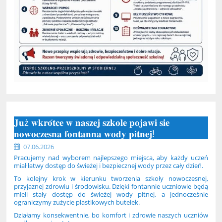
𝐉𝐮ż 𝐰𝐤𝐫𝐨́𝐭𝐜𝐞 𝐰 𝐧𝐚𝐬𝐳𝐞𝐣 𝐬𝐳𝐤𝐨𝐥𝐞 𝐩𝐨𝐣𝐚𝐰𝐢 𝐬𝐢𝐞
𝐧𝐨𝐰𝐨𝐜𝐳𝐞𝐬𝐧𝐚 𝐟𝐨𝐧𝐭𝐚𝐧𝐧𝐚 𝐰𝐨𝐝𝐲 𝐩𝐢𝐭𝐧𝐞𝐣!
07.06.2026
Pracujemy nad wyborem najlepszego miejsca, aby każdy uczeń
miał łatwy dostęp do świeżej i bezpiecznej wody przez cały dzień.
To kolejny krok w kierunku tworzenia szkoły nowoczesnej,
przyjaznej zdrowiu i środowisku. Dzięki fontannie uczniowie będą
mieli stały dostęp do świeżej wody pitnej, a jednocześnie
ograniczymy zużycie plastikowych butelek.
Działamy konsekwentnie, bo komfort i zdrowie naszych uczniów