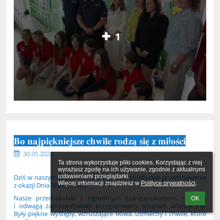
1
𝐁𝐨 𝐧𝐚𝐣𝐩𝐢𝐞̨𝐤𝐧𝐢𝐞𝐣𝐬𝐳𝐞 𝐜𝐡𝐰𝐢𝐥𝐞 𝐫𝐨𝐝𝐳𝐚̨ 𝐬𝐢𝐞̨ 𝐳 𝐦𝐢ł𝐨𝐬́𝐜𝐢
30.05.2026
Ta strona wykorzystuje pliki cookies. Korzystając z niej 
wyrażasz zgodę na ich używanie, zgodnie z aktualnymi 
Dziś w naszym przedszkolu odbyło się wyjątkowe przedstawienie
ustawieniami przeglądarki.

Więcej informacji znajdziesz w 
Polityce prywatności
.
z okazji Dnia Mamy i Taty
Nasze przedszkolaki z ogromnym zaangażowaniem, radością
OK
i odwagą zaprezentowały przygotowany program artystyczny.
Były piękne występy, wzruszające słowa, uśmiechy i chwile, które