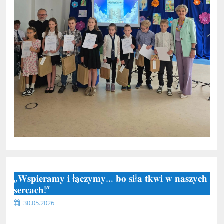
„𝐖𝐬𝐩𝐢𝐞𝐫𝐚𝐦𝐲 𝐢 ł𝐚̨𝐜𝐳𝐲𝐦𝐲… 𝐛𝐨 𝐬𝐢ł𝐚 𝐭𝐤𝐰𝐢 𝐰 𝐧𝐚𝐬𝐳𝐲𝐜𝐡
𝐬𝐞𝐫𝐜𝐚𝐜𝐡!”
30.05.2026