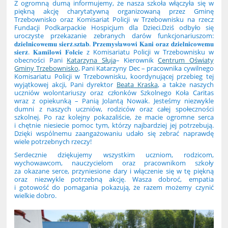
Z ogromną dumą informujemy, że nasza szkoła włączyła się w
piękną akcję charytatywną organizowaną przez Gminę
Trzebownisko oraz Komisariat Policji w Trzebownisku na rzecz
Fundacji Podkarpackie Hospicjum dla Dzieci.Dziś odbyło się
uroczyste przekazanie zebranych darów funkcjonariuszom:
𝐝𝐳𝐢𝐞𝐥𝐧𝐢𝐜𝐨𝐰𝐞𝐦𝐮 𝐬𝐢𝐞𝐫𝐳̇.𝐬𝐳𝐭𝐚𝐛. 𝐏𝐫𝐳𝐞𝐦𝐲𝐬ł𝐚𝐰𝐨𝐰𝐢 𝐊𝐚𝐧𝐢 𝐨𝐫𝐚𝐳 𝐝𝐳𝐢𝐞𝐥𝐧𝐢𝐜𝐨𝐰𝐞𝐦𝐮
𝐬𝐢𝐞𝐫𝐳̇. 𝐊𝐚𝐦𝐢𝐥𝐨𝐰𝐢 𝐅𝐨𝐥𝐜𝐢𝐞 z Komisariatu Policji w Trzebownisku w
obecności Pani
Katarzyna Słuja
– Kierownik
Centrum Oświaty
Gminy Trzebownisko
, Pani Katarzyny Dec – pracownika cywilnego
Komisariatu Policji w Trzebownisku, koordynującej przebieg tej
wyjątkowej akcji, Pani dyrektor
Beata Kraska
, a także naszych
uczniów wolontariuszy oraz członków Szkolnego Koła Caritas
wraz z opiekunką – Panią Jolantą Nowak. Jesteśmy niezwykle
dumni z naszych uczniów, rodziców oraz całej społeczności
szkolnej. Po raz kolejny pokazaliście, że macie ogromne serca
i chętnie niesiecie pomoc tym, którzy najbardziej jej potrzebują.
Dzięki wspólnemu zaangażowaniu udało się zebrać naprawdę
wiele potrzebnych rzeczy!
Serdecznie dziękujemy wszystkim uczniom, rodzicom,
wychowawcom, nauczycielom oraz pracownikom szkoły
za okazane serce, przyniesione dary i włączenie się w tę piękną
oraz niezwykle potrzebną akcję. Wasza dobroć, empatia
i gotowość do pomagania pokazują, że razem możemy czynić
wielkie dobro.