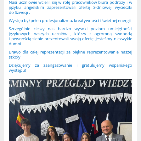
Nasi uczniowie wcielili się w rolę pracowników biura podróży i w
języku angielskim zaprezentowali ofertę 3-dniowej wycieczki
do Szwecji .
Występ był pełen profesjonalizmu, kreatywności i świetnej energii
Szczególnie cieszy nas bardzo wysoki poziom umiejętności
językowych naszych uczniów , którzy z ogromną swobodą
i pewnością siebie prezentowali swoją ofertę. Jesteśmy niezwykle
dumni
Brawo dla całej reprezentacji za piękne reprezentowanie naszej
szkoły
Dziękujemy za zaangażowanie i gratulujemy wspaniałego
występu!